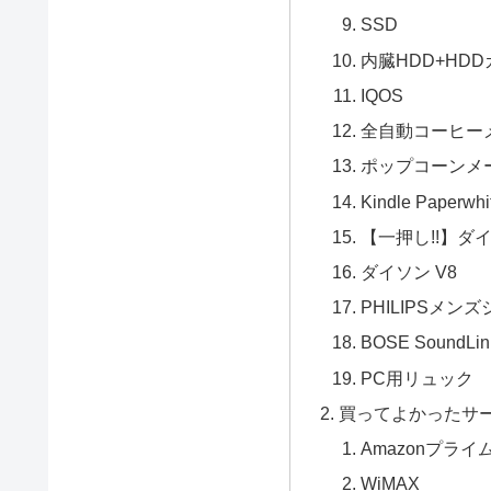
SSD
内臓HDD+HD
IQOS
全自動コーヒー
ポップコーンメ
Kindle Paperwhi
【一押し!!】ダ
ダイソン V8
PHILIPSメン
BOSE SoundLink 
PC用リュック
買ってよかったサ
Amazonプライ
WiMAX