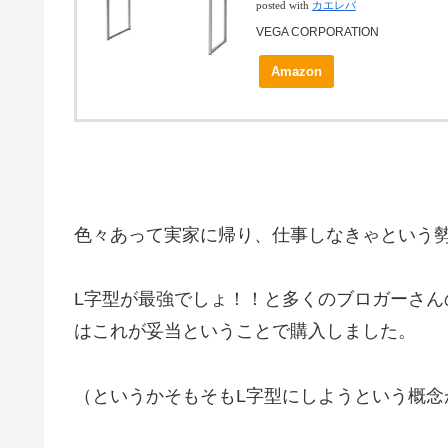
posted with
カエレバ
VEGA CORPORATION
Amazon
色々あって実家に帰り、仕事しなきゃという
L字型が最強でしょ！！と多くのブロガーさ
はこれが妥当ということで購入しました。
（というかそもそもL字型にしようという概念