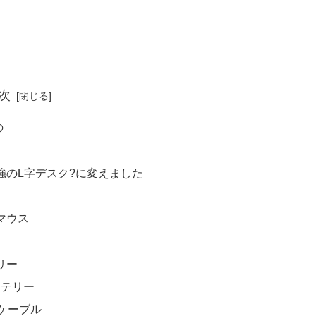
次
の
強のL字デスク?に変えました
マウス
リー
バッテリー
ngケーブル