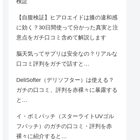
検証
【自腹検証】ヒアロエイドは膝の違和感
に効く？30日間使って分かった真実と注
意点をガチ口コミ含めて解説します
脳天気ってサプリは安全なの？リアルな
口コミ評判をガチで話すと…
DeliSofter（デリソフター）は使える？
ガチの口コミ、評判を赤裸々に暴露する
と…
イ・ボミパッチ（スターライトUVゴル
フパッチ）のガチの口コミ・評判を赤
裸々に紹介すると…