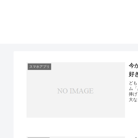
今
スマホアプリ
好
ども
ム「
捧げ
大な