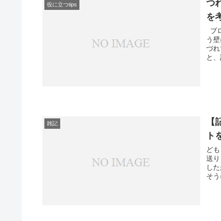
つ
役に立つtips
を
ブロ
う壁
づれ
と、
【
雑記
ト
ども
送り
した
そう