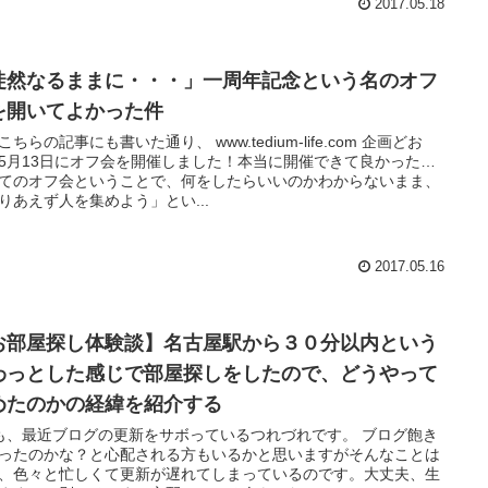
2017.05.18
徒然なるままに・・・」一周年記念という名のオフ
を開いてよかった件
こちらの記事にも書いた通り、 www.tedium-life.com 企画どお
5月13日にオフ会を開催しました！本当に開催できて良かった…
てのオフ会ということで、何をしたらいいのかわからないまま、
りあえず人を集めよう」とい...
2017.05.16
お部屋探し体験談】名古屋駅から３０分以内という
わっとした感じで部屋探しをしたので、どうやって
めたのかの経緯を紹介する
、最近ブログの更新をサボっているつれづれです。 ブログ飽き
ったのかな？と心配される方もいるかと思いますがそんなことは
、色々と忙しくて更新が遅れてしまっているのです。大丈夫、生