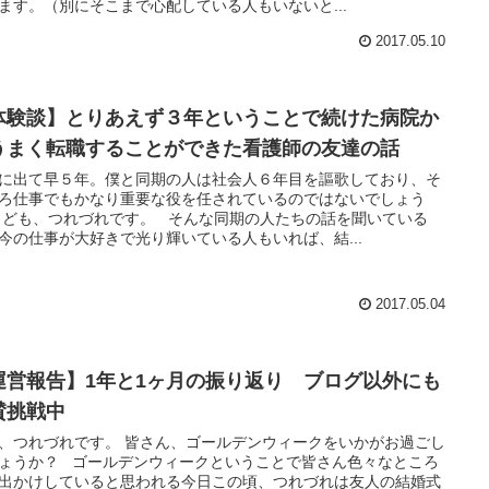
ます。（別にそこまで心配している人もいないと...
2017.05.10
体験談】とりあえず３年ということで続けた病院か
うまく転職することができた看護師の友達の話
に出て早５年。僕と同期の人は社会人６年目を謳歌しており、そ
ろ仕事でもかなり重要な役を任されているのではないでしょう
 ども、つれづれです。 そんな同期の人たちの話を聞いている
今の仕事が大好きで光り輝いている人もいれば、結...
2017.05.04
運営報告】1年と1ヶ月の振り返り ブログ以外にも
賛挑戦中
、つれづれです。 皆さん、ゴールデンウィークをいかがお過ごし
ょうか？ ゴールデンウィークということで皆さん色々なところ
出かけしていると思われる今日この頃、つれづれは友人の結婚式