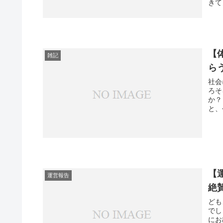
きて
【
雑記
ら
社会
ろそ
か？
と、
【
運営報告
絶
ども
でし
にお