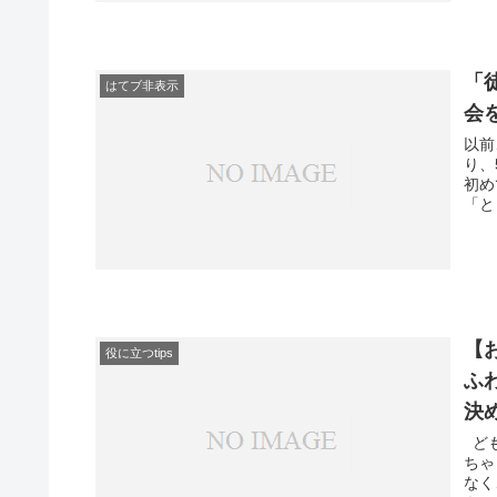
「
はてブ非表示
会
以前
り、
初め
「と
【
役に立つtips
ふ
決
ども
ちゃ
なく