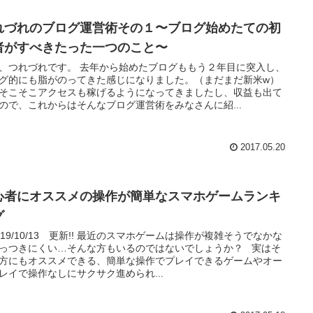
れづれのブログ運営術その１〜ブログ始めたての初
者がすべきたった一つのこと〜
、つれづれです。 去年から始めたブログももう２年目に突入し、
グ的にも脂がのってきた感じになりました。（まだまだ新米w）
そこそこアクセスも稼げるようになってきましたし、収益も出て
ので、これからはそんなブログ運営術をみなさんに紹...
2017.05.20
心者にオススメの操作が簡単なスマホゲームランキ
グ
019/10/13 更新!! 最近のスマホゲームは操作が複雑そうでなかな
っつきにくい…そんな方もいるのではないでしょうか？ 実はそ
方にもオススメできる、簡単な操作でプレイできるゲームやオー
レイで操作なしにサクサク進められ...