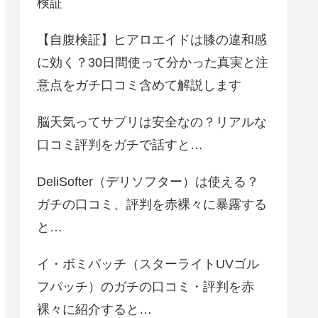
検証
【自腹検証】ヒアロエイドは膝の違和感
に効く？30日間使って分かった真実と注
意点をガチ口コミ含めて解説します
脳天気ってサプリは安全なの？リアルな
口コミ評判をガチで話すと…
DeliSofter（デリソフター）は使える？
ガチの口コミ、評判を赤裸々に暴露する
と…
イ・ボミパッチ（スターライトUVゴル
フパッチ）のガチの口コミ・評判を赤
裸々に紹介すると…