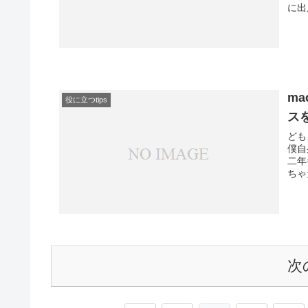
に出
m
役に立つtips
ス
ども
僕自
二年
ちゃ
次