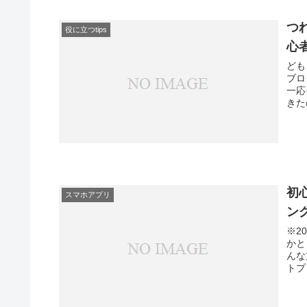
つ
役に立つtips
心
ども
ブロ
一応
きた
初
スマホアプリ
ン
※2
かと
んな
トプ