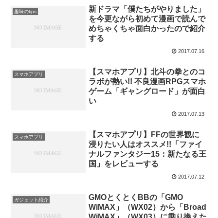
新ドラマ「僕たちがやりました」
趣味のtips
を今更ながら初めて漫画で読んで
めちゃくちゃ面白かったので紹介
する
2017.07.16
【スマホアプリ】北斗の拳とのコ
スマホアプリ
ラボが熱い!! 不良漫画RPGスマホ
ゲーム「ギャングロード」が面白
い
2017.07.13
【スマホアプリ】FFの世界観に
スマホアプリ
浸りたい人はオススメ!!「ファイ
ナルファンタジー15：新たなる王
国」をレビューする
2017.07.12
GMOとくとくBBの「GMO
ガジェット紹介
WiMAX」（WX02）から「Broad
WiMAX」（WX03）に乗り換えた