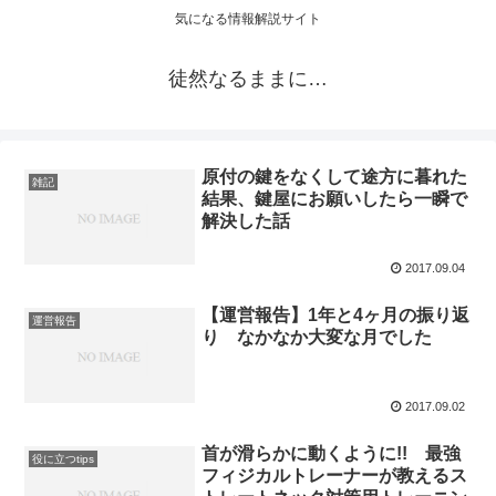
気になる情報解説サイト
徒然なるままに…
原付の鍵をなくして途方に暮れた
雑記
結果、鍵屋にお願いしたら一瞬で
解決した話
2017.09.04
【運営報告】1年と4ヶ月の振り返
運営報告
り なかなか大変な月でした
2017.09.02
首が滑らかに動くように!! 最強
役に立つtips
フィジカルトレーナーが教えるス