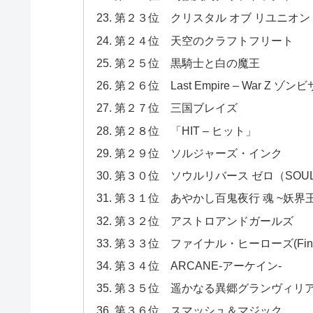
第２３位 クリスタル オブ リユニオン 「CR
第２４位 天空のクラフトフリート
第２５位 黒騎士と白の魔王
第２６位 Last Empire – War Z ゾ
第２７位 三国ブレイズ
第２８位 「HIT – ヒット」
第２９位 ソルジャーズ・インク
第３０位 ソウルリバース ゼロ（SOUL R
第３１位 あやかし百鬼夜行 魂 ~妖界
第３２位 アストロアンドガールズ
第３３位 ファイナル・ヒーローズ(Final 
第３４位 ARCANE-アーケイン-
第３５位 遥かなる異郷グランヴィリ
第３６位 スマッシュ＆マジック