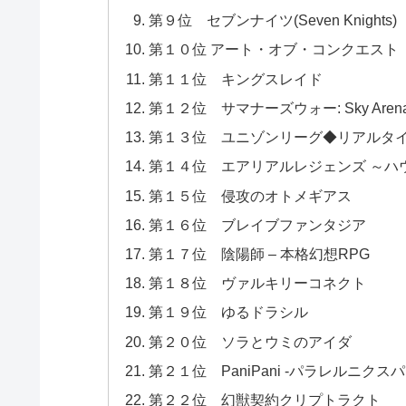
第９位 セブンナイツ(Seven Knights)
第１０位 アート・オブ・コンクエスト
第１１位 キングスレイド
第１２位 サマナーズウォー: Sky Aren
第１３位 ユニゾンリーグ◆リアルタイ
第１４位 エアリアルレジェンズ ～ハ
第１５位 侵攻のオトメギアス
第１６位 ブレイブファンタジア
第１７位 陰陽師 – 本格幻想RPG
第１８位 ヴァルキリーコネクト
第１９位 ゆるドラシル
第２０位 ソラとウミのアイダ
第２１位 PaniPani -パラレルニクス
第２２位 幻獣契約クリプトラクト