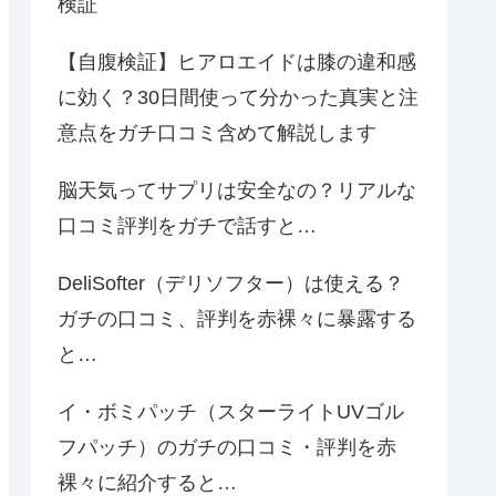
検証
【自腹検証】ヒアロエイドは膝の違和感
に効く？30日間使って分かった真実と注
意点をガチ口コミ含めて解説します
脳天気ってサプリは安全なの？リアルな
口コミ評判をガチで話すと…
DeliSofter（デリソフター）は使える？
ガチの口コミ、評判を赤裸々に暴露する
と…
イ・ボミパッチ（スターライトUVゴル
フパッチ）のガチの口コミ・評判を赤
裸々に紹介すると…