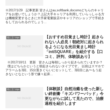
※2017/1/29 記事更新 皆さんはau,softbank,docomoどちらのキャリ
アをお使いでしょうか？上記大手キャリアを利用していらっしゃる方
は機種変更するときに大手家電量販店やキャリアのショップで手続き
をしておられるのでしょう...
【おすすめ目覚まし時計】起きら
役に立つtips
れない人必見！朝絶対に起きられ
るようになる光目覚まし時計
「intiSQUARE」を紹介する【口
コミ、評判、体験談あり】
※2017/10/11 更新 皆さんは毎朝しっかり起きられていますか？
僕はどちらかというと朝起きられないタイプです。 以前はスマホで
アラームを3回、15分置きぐらいにセットして、3回目にあ〜もう起
きないとなという形で嫌々起床...
【体験談】自然治癒を使った新し
役に立つtips
い絆創膏「キズパワーパッド」今
更ながらに試して見たので、治療
過程を紹介します