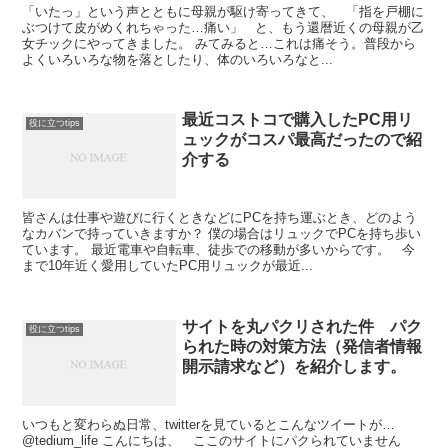
「いたっ」という声とともに母親が駆け寄ってきて、 「指を戸棚に
ぶつけて皮がめくれちゃった…痛い」 と、もう還暦近くの母親が乙
女チックにやってきました。 みてみると…これは痛そう。普段から
よくいろいろな物を落としたり、体のいろいろなと...
最近コストコで購入したPC用リ
役に立つtips
ュックがコスパ最高だったので紹
介する
皆さんは仕事や遊びに行くときなどにPCを持ち運ぶとき、どのよう
なカバンで持っていきますか？ 僕の場合はリュックでPCを持ち歩い
ています。 最近電車や自転車、徒歩での移動が多いからです。 今
まで10年近く愛用していたPC用リュックが最近...
サイトを丸パクリされた件 パク
役に立つtips
られた時の対策方法（発信者情報
開示請求など）を紹介します。
いつもと変わらぬ日常、twitterを見ているとこんなツイートが…
@tedium_life こんにちは、 ここのサイトにパクられていません