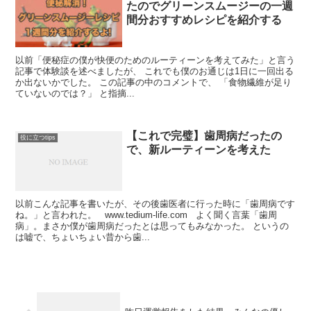
たのでグリーンスムージーの一週
間分おすすめレシピを紹介する
以前「便秘症の僕が快便のためのルーティーンを考えてみた」と言う
記事で体験談を述べましたが、 これでも僕のお通じは1日に一回出る
か出ないかでした。 この記事の中のコメントで、 「食物繊維が足り
ていないのでは？」 と指摘...
【これで完璧】歯周病だったの
役に立つtips
で、新ルーティーンを考えた
以前こんな記事を書いたが、その後歯医者に行った時に「歯周病です
ね。」と言われた。 www.tedium-life.com よく聞く言葉「歯周
病」。まさか僕が歯周病だったとは思ってもみなかった。 というの
は嘘で、ちょいちょい昔から歯...