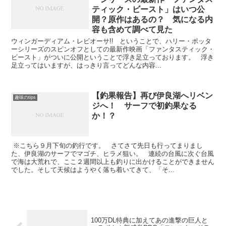
ティック・ビースト」はいつ公
開？原作はあるの？ 気になる内
容も含めて調べて見た
ウィンガーディアム・レビオーサ!! ということで、ハリー・ポッタ
ーシリーズのスピンオフとしての最新作映画「ファンタスティック・
ビースト」がついに公開ということで浮き足立っております。 浮き
足立ってはいますが、はっきり言ってどんな内容...
【釣果報告】再び伊良湖へリベン
趣味のtips
ジへ！ サーフで初釣果なる
か！？
※こちら９月下旬の釣行です。 さてさて先日も行ってまりまし
た、伊良湖のサーフでマゴチ、ヒラメ狙い。 連続の台風に次ぐ台風
で海は大荒れで、ここ２週間以上も釣りに出かけることができません
でした。そして天候はようやく落ち着いてきて、「そ...
100万DL特典に加えてあの進撃の巨人と