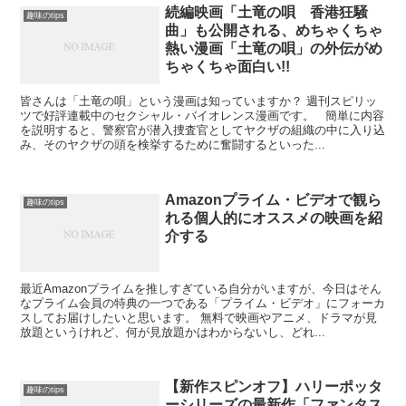
続編映画「土竜の唄 香港狂騒
趣味のtips
曲」も公開される、めちゃくちゃ
熱い漫画「土竜の唄」の外伝がめ
ちゃくちゃ面白い!!
皆さんは「土竜の唄」という漫画は知っていますか？ 週刊スピリッ
ツで好評連載中のセクシャル・バイオレンス漫画です。 簡単に内容
を説明すると、警察官が潜入捜査官としてヤクザの組織の中に入り込
み、そのヤクザの頭を検挙するために奮闘するといった...
Amazonプライム・ビデオで観ら
趣味のtips
れる個人的にオススメの映画を紹
介する
最近Amazonプライムを推しすぎている自分がいますが、今日はそん
なプライム会員の特典の一つである「プライム・ビデオ」にフォーカ
スしてお届けしたいと思います。 無料で映画やアニメ、ドラマが見
放題というけれど、何が見放題かはわからないし、どれ...
【新作スピンオフ】ハリーポッタ
趣味のtips
ーシリーズの最新作「ファンタス