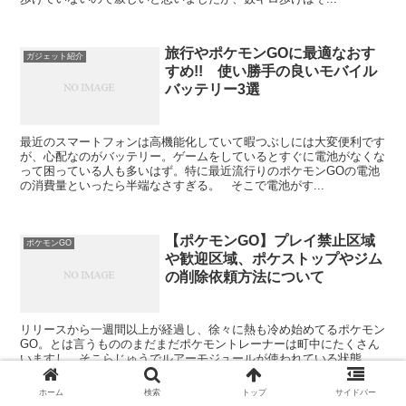
旅行やポケモンGOに最適なおす
ガジェット紹介
すめ!! 使い勝手の良いモバイル
バッテリー3選
最近のスマートフォンは高機能化していて暇つぶしには大変便利です
が、心配なのがバッテリー。ゲームをしているとすぐに電池がなくな
って困っている人も多いはず。特に最近流行りのポケモンGOの電池
の消費量といったら半端なさすぎる。 そこで電池がす...
【ポケモンGO】プレイ禁止区域
ポケモンGO
や歓迎区域、ポケストップやジム
の削除依頼方法について
リリースから一週間以上が経過し、徐々に熱も冷め始めてるポケモン
GO。とは言うもののまだまだポケモントレーナーは町中にたくさん
いますし、そこらじゅうでルアーモジュールが使われている状態。
ここで飽きる方は「にわかトレーナー乙」ということで、一...
ホーム
検索
トップ
サイドバー