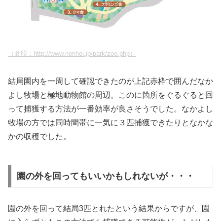
（参照：http://www.nonhoi.jp/park/zoo.php）
結局園内を一周して確認できたのが上記赤枠で囲んだなか
よし牧場と極地動物館の周辺。このに箇所をぐるぐると回
って捕獲する方法が一番効率が良さそうでした。なかよし
牧場の方では同時間帯に一気に３匹捕獲できたりとなかな
かの収穫でした。
園の外を回ってもいいかもしれないが・・・
園の外を回って結局3匹とれたという結果からですが、園