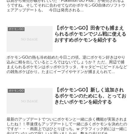
以前から発売が騒がれていた「Pokemon GO Plus」が発売されるよ
うですね。そしてそれに合わせてなのかポケモンGO自体のソフトウ
ェアアップデートも。 今日は発売される...
【ポケモンGO】田舎でも捕まえ
ポケモンGO
られるポケモンでジム戦に使える
おすすめポケモンを紹介する
ポケモンGOの熱も冷め始めた今日この頃。逆にポケモン好きはやり
込みに精を出しているところではないでしょうか？ ただ、周辺で捕
まえられるポケモンはポッポやコラッタ、キャタピーにビードルなど
の雑魚ポケばかり。たまにイーブイやヤドンが捕まえられて...
【ポケモンGO】新しく追加され
ポケモンGO
るポケモンのためにも、とってお
きたいポケモンを紹介する
最新のアップデートでついにポケモンと一緒に歩く機能が実装されま
したね！！早速僕もアップデートして一緒に歩くポケモンを決めたの
ですが・・・画面上ではひとりぼっち。w グラフィック的には一緒に
歩けていないので寂しいと思いましたが、数キロ歩けばそ...