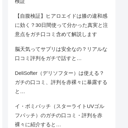
検証
【自腹検証】ヒアロエイドは膝の違和感
に効く？30日間使って分かった真実と注
意点をガチ口コミ含めて解説します
脳天気ってサプリは安全なの？リアルな
口コミ評判をガチで話すと…
DeliSofter（デリソフター）は使える？
ガチの口コミ、評判を赤裸々に暴露する
と…
イ・ボミパッチ（スターライトUVゴル
フパッチ）のガチの口コミ・評判を赤
裸々に紹介すると…