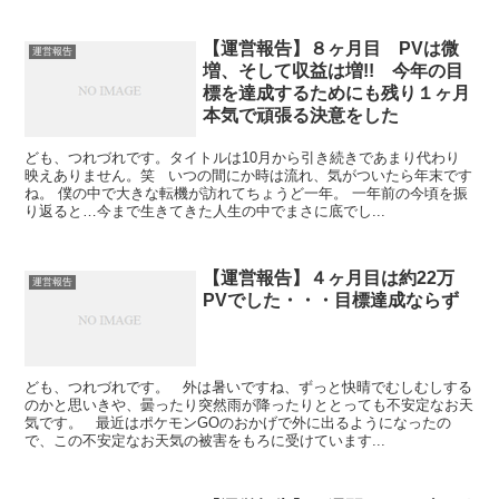
【運営報告】８ヶ月目 PVは微
運営報告
増、そして収益は増!! 今年の目
標を達成するためにも残り１ヶ月
本気で頑張る決意をした
ども、つれづれです。タイトルは10月から引き続きであまり代わり
映えありません。笑 いつの間にか時は流れ、気がついたら年末です
ね。 僕の中で大きな転機が訪れてちょうど一年。 一年前の今頃を振
り返ると…今まで生きてきた人生の中でまさに底でし...
【運営報告】４ヶ月目は約22万
運営報告
PVでした・・・目標達成ならず
ども、つれづれです。 外は暑いですね、ずっと快晴でむしむしする
のかと思いきや、曇ったり突然雨が降ったりととっても不安定なお天
気です。 最近はポケモンGOのおかげで外に出るようになったの
で、この不安定なお天気の被害をもろに受けています...