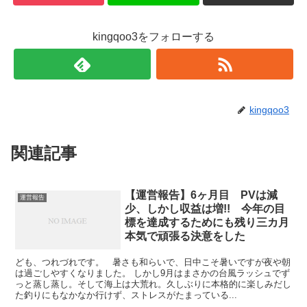
kingqoo3をフォローする
kingqoo3
関連記事
【運営報告】6ヶ月目 PVは減
運営報告
少、しかし収益は増!! 今年の目
標を達成するためにも残り三カ月
本気で頑張る決意をした
ども、つれづれです。 暑さも和らいで、日中こそ暑いですが夜や朝
は過ごしやすくなりました。 しかし9月はまさかの台風ラッシュでず
っと蒸し蒸し。そして海上は大荒れ。久しぶりに本格的に楽しみだし
た釣りにもなかなか行けず、ストレスがたまっている...