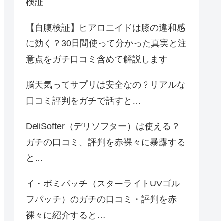
検証
【自腹検証】ヒアロエイドは膝の違和感
に効く？30日間使って分かった真実と注
意点をガチ口コミ含めて解説します
脳天気ってサプリは安全なの？リアルな
口コミ評判をガチで話すと…
DeliSofter（デリソフター）は使える？
ガチの口コミ、評判を赤裸々に暴露する
と…
イ・ボミパッチ（スターライトUVゴル
フパッチ）のガチの口コミ・評判を赤
裸々に紹介すると…