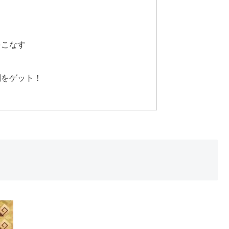
る
をこなす
判をゲット！