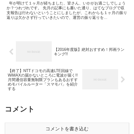
年が明けて１ヶ月が経ちました、皆さん、いかがお過ごしでしょう
か？つれづれです。 先月の記事にも書いた通り、はてなブログで収
支報告は行わないということにしましたが、これからも１ヶ月の振り
返りは欠かさず行っていきたいので、運営の振り返りを...
【2016年度版】絶対おすすめ！邦画ラン
キング!!
【終了】NTTドコモの高速LTE回線で
WiMAXの届かないところに電波が届く!!
月間通信容量無制限プランもあるおすす
めモバイルルーター「スマモバ」を紹介
する
コメント
コメントを書き込む