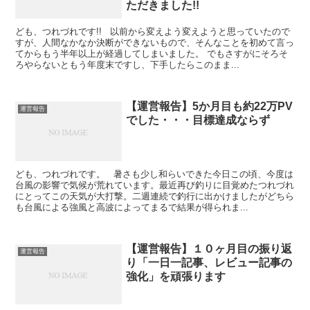
ただきました!!
ども、つれづれです!! 以前から変えよう変えようと思っていたので
すが、人間なかなか決断ができないもので、そんなことを初めて言っ
てからもう半年以上が経過してしまいました。 でもさすがにそろそ
ろやらないともう年度末ですし、下手したらこのまま...
【運営報告】5か月目も約22万PV
運営報告
でした・・・目標達成ならず
ども、つれづれです。 暑さも少し和らいできた今日この頃、今度は
台風の影響で気候が荒れています。最近再び釣りに目覚めたつれづれ
にとってこの天気が大打撃。二週連続で釣行に出かけましたがどちら
も台風による強風と高波によってまるで結果が得られま...
【運営報告】１０ヶ月目の振り返
運営報告
り「一日一記事、レビュー記事の
強化」を頑張ります