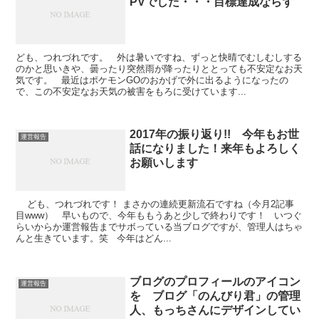
PVでした・・・目標達成ならず
ども、つれづれです。 外は暑いですね、ずっと快晴でむしむしする
のかと思いきや、曇ったり突然雨が降ったりととっても不安定なお天
気です。 最近はポケモンGOのおかげで外に出るようになったの
で、この不安定なお天気の被害をもろに受けています...
2017年の振り返り!! 今年もお世
運営報告
話になりました！来年もよろしく
お願いします
ども、つれづれです！ まさかの連続更新流石ですね（今月2記事
目www） 早いもので、今年ももうあと少しで終わりです！ いつぐ
らいからか運営報告までサボっている当ブログですが、管理人はちゃ
んと生きています。笑 今年はどん...
ブログのプロフィールのアイコン
運営報告
を ブログ「のんびり君」の管理
人、もっちさんにデザインしてい