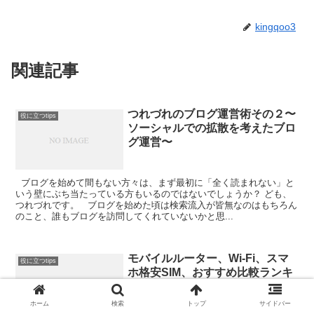
kingqoo3
関連記事
つれづれのブログ運営術その２〜
役に立つtips
ソーシャルでの拡散を考えたブロ
グ運営〜
ブログを始めて間もない方々は、まず最初に「全く読まれない」と
いう壁にぶち当たっている方もいるのではないでしょうか？ ども、
つれづれです。 ブログを始めた頃は検索流入が皆無なのはもちろん
のこと、誰もブログを訪問してくれていないかと思...
モバイルルーター、Wi-Fi、スマ
役に立つtips
ホ格安SIM、おすすめ比較ランキ
ング【体験談、レビューもあり】
ホーム
検索
トップ
サイドバー