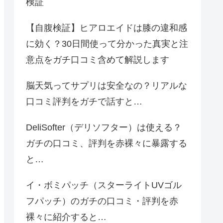
検証
【自腹検証】ヒアロエイドは膝の違和感
に効く？30日間使って分かった真実と注
意点をガチ口コミ含めて解説します
脳天気ってサプリは安全なの？リアルな
口コミ評判をガチで話すと…
DeliSofter（デリソフター）は使える？
ガチの口コミ、評判を赤裸々に暴露する
と…
イ・ボミパッチ（スターライトUVゴル
フパッチ）のガチの口コミ・評判を赤
裸々に紹介すると…