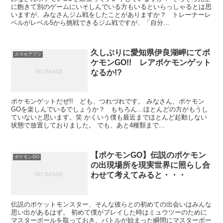
に飽きて別のゲームにいそしんでいる方もいるといらっしゃるとは思
いますが、みなさんジム戦をしたことがありますか？ トレーナーレ
ベルがレベル5から挑戦できるジム戦ですが、「自分...
久しぶりに愛知県伊良湖岬にてポ
スマホアプリ
ケモンGO!! レアポケモンゲット
なるか!?
ポケモンゲットだぜ!! ども、つれづれです。 みなさん、ポケモン
GOを楽しんでいるでしょうか？ もちろん…ほとんどの方がもうし
ていないと思います。笑 かくいう僕も最近までほとんど起動しない
状態で放置しておりました。 でも、あと4種類まで...
【ポケモンGO】伝説のポケモン
ポケモンGO
の出現場所を現実世界に照らし合
わせて考えてみると・・・
伝説のポケットモンスター、そんな彼らとの初めての出会いはみんな
思い出があるはず。 初めて僕がプレイした時はミュウツーのために
マスターボールを取っておき、バトルが始まった瞬間にマスターボー