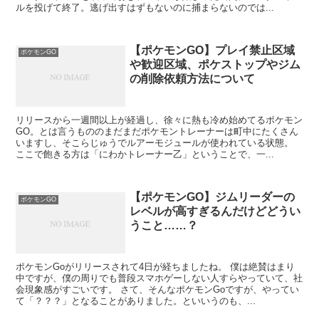
ルを投げて終了。逃げ出すはずもないのに捕まらないのでは...
【ポケモンGO】プレイ禁止区域
ポケモンGO
や歓迎区域、ポケストップやジム
の削除依頼方法について
リリースから一週間以上が経過し、徐々に熱も冷め始めてるポケモン
GO。とは言うもののまだまだポケモントレーナーは町中にたくさん
いますし、そこらじゅうでルアーモジュールが使われている状態。
ここで飽きる方は「にわかトレーナー乙」ということで、一...
【ポケモンGO】ジムリーダーの
ポケモンGO
レベルが高すぎるんだけどどうい
うこと……？
ポケモンGoがリリースされて4日が経ちましたね。 僕は絶賛はまり
中ですが、僕の周りでも普段スマホゲーしない人すらやっていて、社
会現象感がすごいです。 さて、そんなポケモンGoですが、やってい
て「？？？」となることがありました。といいうのも、...