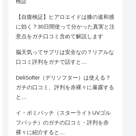
検証
【自腹検証】ヒアロエイドは膝の違和感
に効く？30日間使って分かった真実と注
意点をガチ口コミ含めて解説します
脳天気ってサプリは安全なの？リアルな
口コミ評判をガチで話すと…
DeliSofter（デリソフター）は使える？
ガチの口コミ、評判を赤裸々に暴露する
と…
イ・ボミパッチ（スターライトUVゴル
フパッチ）のガチの口コミ・評判を赤
裸々に紹介すると…