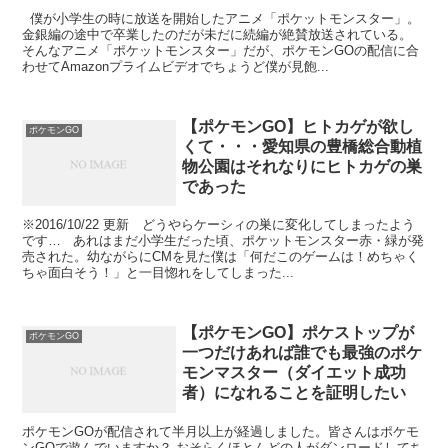
僕が小学生の時に放送を開始したアニメ「ポケットモンスター」。
金銀編の途中で卒業したのだが未だに続編が絶賛放送されている。
そんなアニメ「ポケットモンスター」だが、ポケモンGOの配信に合
わせてAmazonプライムビデオでちょうど僕が見飽...
【ポケモンGO】ヒトカゲが欲し
ポケモンGO
くて・・・愛知県の豊橋総合動植
物公園はそれなりにヒトカゲの巣
であった
※2016/10/22 更新 どうやらケーシィの巣に変化してしまったよう
です… あれはまだ小学生だった頃、ポケットモンスター赤・緑が発
売された。幼ながらにCMを見た僕は「何だこのゲームは！めちゃく
ちゃ面白そう！」と一目惚れをしてしまった...
【ポケモンGO】ポケストップが
ポケモンGO
一つだけあれば誰でも最強のポケ
モンマスター（ダイエット成功
者）になれることを証明したい
ポケモンGOが配信されて半月以上が経過しました。皆さんはポケモ
ンGOで遊んでいますか？ おそらくほとんどの人がダンロードしてち