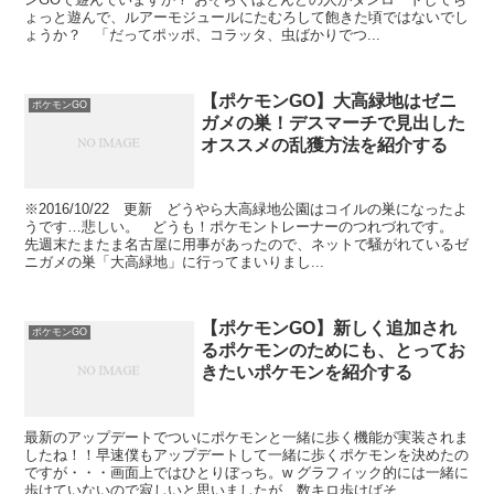
ょっと遊んで、ルアーモジュールにたむろして飽きた頃ではないでし
ょうか？ 「だってポッポ、コラッタ、虫ばかりでつ...
【ポケモンGO】大高緑地はゼニ
ポケモンGO
ガメの巣！デスマーチで見出した
オススメの乱獲方法を紹介する
※2016/10/22 更新 どうやら大高緑地公園はコイルの巣になったよ
うです…悲しい。 どうも！ポケモントレーナーのつれづれです。
先週末たまたま名古屋に用事があったので、ネットで騒がれているゼ
ニガメの巣「大高緑地」に行ってまいりまし...
【ポケモンGO】新しく追加され
ポケモンGO
るポケモンのためにも、とってお
きたいポケモンを紹介する
最新のアップデートでついにポケモンと一緒に歩く機能が実装されま
したね！！早速僕もアップデートして一緒に歩くポケモンを決めたの
ですが・・・画面上ではひとりぼっち。w グラフィック的には一緒に
歩けていないので寂しいと思いましたが、数キロ歩けばそ...