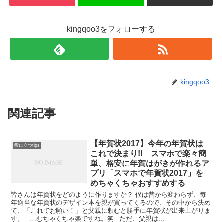
kingqoo3をフォローする
kingqoo3
関連記事
【年賀状2017】今年の年賀状は
役に立つtips
これで決まり!! スマホで楽々簡
単、格安に年賀はがきが作れるア
プリ「スマホで年賀状2017」を
めちゃくちゃおすすめする
皆さんは年賀状をどのように作りますか？ 僕は昔から変わらず、毎
年適当な年賀状のデザイン本を親が買ってくるので、その中から決め
て、「これでお願い！」と父親に頼むと勝手に年賀状が出来上がりま
す。 …むちゃくちゃ楽ですね。笑 ただ、父親は...