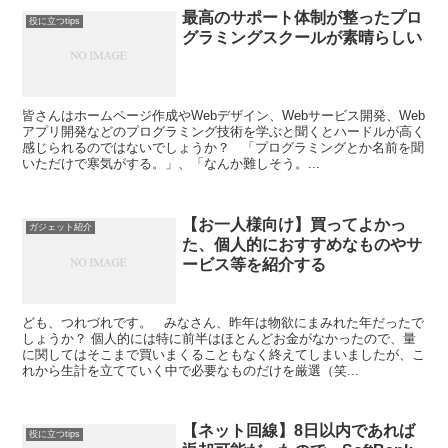
最高のサポート体制が整ったプロ
役に立つtips
グラミングスクールが素晴らしい
皆さんはホームページ作成やWebデザイン、Webサービス開発、Web
アプリ開発などのプログラミング技術を学ぶと聞くとハードルが高く
感じられるのではないでしょうか？ 「プログラミングとか名前を聞
いただけで寒気がする。」、「なんか難しそう。...
【お一人様向け】買ってよかっ
ガジェット紹介
た、個人的におすすめなものやサ
ービス等を紹介する
ども、つれづれです。 みなさん、昨年は物欲にまみれた年だったで
しょうか？ 個人的には特に前半はほとんどお金がなかったので、量
に関してはそこまで買いまくることもなく終えてしまいましたが、こ
れから生計を立てていく中で必要なものだけを厳選（笑...
【ネット回線】8日以内であれば
役に立つtips