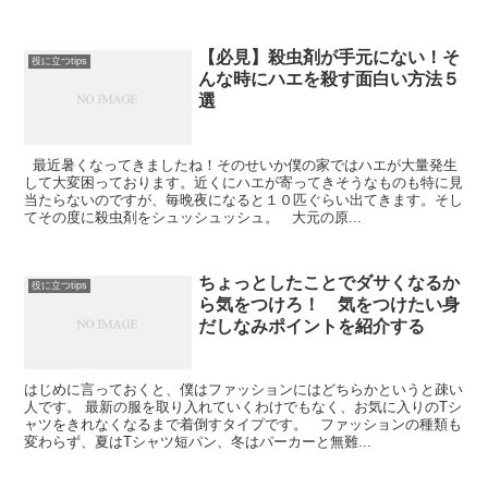
【必見】殺虫剤が手元にない！そ
役に立つtips
んな時にハエを殺す面白い方法５
選
最近暑くなってきましたね！そのせいか僕の家ではハエが大量発生
して大変困っております。近くにハエが寄ってきそうなものも特に見
当たらないのですが、毎晩夜になると１０匹ぐらい出てきます。そし
てその度に殺虫剤をシュッシュッシュ。 大元の原...
ちょっとしたことでダサくなるか
役に立つtips
ら気をつけろ！ 気をつけたい身
だしなみポイントを紹介する
はじめに言っておくと、僕はファッションにはどちらかというと疎い
人です。 最新の服を取り入れていくわけでもなく、お気に入りのTシ
ャツをきれなくなるまで着倒すタイプです。 ファッションの種類も
変わらず、夏はTシャツ短パン、冬はパーカーと無難...