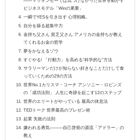
――マッキンゼーでは気づけなかった世界を動かす
ビジネスモデル「Winの累乗」
一瞬でYESを引き出す 心理戦略。
自分を操る超集中力
金持ち父さん 貧乏父さん:アメリカの金持ちが教え
てくれるお金の哲学
夢をかなえるゾウ
すぐやる! 「行動力」を高める“科学的な”方法
サラリーマンだけが知らない好きなことだけして食
っていくための29の方法
世界No.1カリスマ・コーチ アンソニー・ロビンズ
の「成功法則」 人生に奇跡を起こす12のステップ
世界のエリートがやっている 最高の休息法
TEDトーク 世界最高のプレゼン術
起業 失敗の法則
嫌われる勇気―――自己啓発の源流「アドラー」の
教え