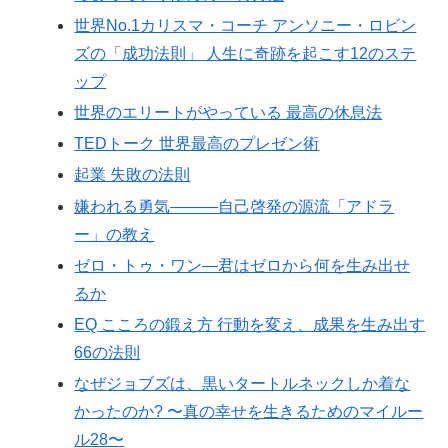
世界No.1カリスマ・コーチ アンソニー・ロビン
ズの「成功法則」 人生に奇跡を起こす12のステ
ップ
世界のエリートがやっている 最高の休息法
TEDトーク 世界最高のプレゼン術
起業 失敗の法則
嫌われる勇気―――自己啓発の源流「アドラ
ー」の教え
ゼロ・トゥ・ワン―君はゼロから何を生み出せ
るか
EQ こころの鍛え方 行動を変え、成果を生み出す
66の法則
なぜジョブズは、黒いタートルネックしか着な
かったのか? 〜真の幸せを生きるためのマイルー
ル28〜