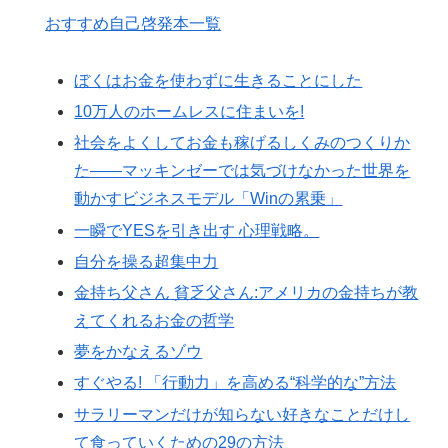
おすすめ自己啓発本一覧
ぼくはお金を使わずに生きることにした
10万人のホームレスに住まいを!
社会をよくしてお金も稼げるしくみのつくりか
た――マッキンゼーでは気づけなかった世界を
動かすビジネスモデル「Winの累乗」
一瞬でYESを引き出す 心理戦略。
自分を操る超集中力
金持ち父さん 貧乏父さん:アメリカの金持ちが教
えてくれるお金の哲学
夢をかなえるゾウ
すぐやる! 「行動力」を高める“科学的な”方法
サラリーマンだけが知らない好きなことだけし
て食っていくための29の方法