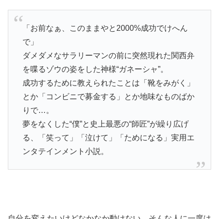
「お前なぁ、このままやと2000%成功でけへん
で」
ダメダメなサラリーマンの前に突然現れた関西弁
を喋るゾウの姿をした神様“ガネーシャ”。
成功するために教えられたことは「靴をみがく」
とか「コンビニで募金する」とか地味なものばか
りで…。
夢をなくした“僕”と史上最悪の“師匠”が繰り広げ
る、「笑って」「泣けて」「ためになる」実用エ
ンタテインメント小説。
自分を変えたいけどなかなか動けない…そんな人に一度は