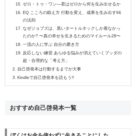
ゼロ・トゥ・ワン―君はゼロから何を生み出せるか
EQ こころの鍛え方 行動を変え、成果を生み出す66
の法則
なぜジョブズは、黒いタートルネックしか着なかっ
たのか? 〜真の幸せを生きるためのマイルール28〜
一流の人に学ぶ 自分の磨き方
反応しない練習 あらゆる悩みが消えていくブッダの
超・合理的な「考え方」
自己啓発本は行動するまでが大事
Kindleで自己啓発本を読もう!!
おすすめ自己啓発本一覧
ぼくはお金を使わずに生きることにした