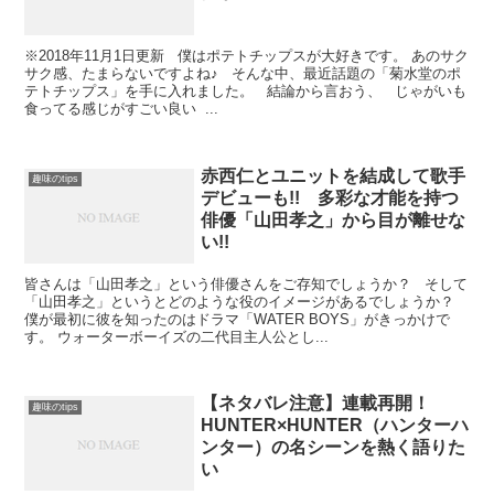
※2018年11月1日更新 僕はポテトチップスが大好きです。 あのサク
サク感、たまらないですよね♪ そんな中、最近話題の「菊水堂のポ
テトチップス」を手に入れました。 結論から言おう、 じゃがいも
食ってる感じがすごい良い ...
赤西仁とユニットを結成して歌手
趣味のtips
デビューも!! 多彩な才能を持つ
俳優「山田孝之」から目が離せな
い!!
皆さんは「山田孝之」という俳優さんをご存知でしょうか？ そして
「山田孝之」というとどのような役のイメージがあるでしょうか？
僕が最初に彼を知ったのはドラマ「WATER BOYS」がきっかけで
す。 ウォーターボーイズの二代目主人公とし...
【ネタバレ注意】連載再開！
趣味のtips
HUNTER×HUNTER（ハンターハ
ンター）の名シーンを熱く語りた
い