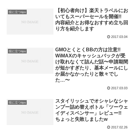
【初心者向け】楽天トラベルにお
役に立つtips
いてもスーパーセールを開催!!
内容紹介とお得なおすすめ立ち回
り方を紹介します
2017.03.04
GMOとくとくBBの方は注意!!
役に立つtips
WiMAXのキャッシュバックが受
け取れなくて詰んだ話〜申請期間
が短かすぎたり、基本メールにし
か届かなかったりと散々でし
た…〜
2017.03.03
スタイリッシュでオシャレなシャ
役に立つtips
ンプー詰め替えボトル「ツーウェ
イディスペンサー」レビュー!!
ちょっと失敗しましたw
2017.02.26