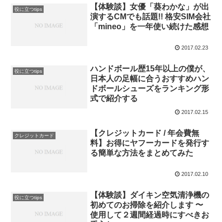
【体験談】女優「葵わかな」が出
役に立つtips
演するCMでも話題!! 格安SIM会社
「mineo」を一年使い続けた感想
2017.02.23
ハンドボール歴15年以上の僕が、
役に立つtips
日本人の足幅に合うおすすめハン
ドボールシューズをランキング形
式で紹介する
2017.02.15
【クレジットカード / 年会費無
クレジットカード
料】お得にヤフーカードを発行す
る簡単な方法をまとめてみた
2017.02.10
【体験談】ダイキン空気清浄機の
役に立つtips
初めてのお掃除を紹介します 〜
使用して２週間経過時にすべきお