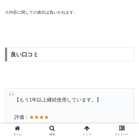
※内容に関しての責任は負いかねます。
良い口コミ
【もう1年以上継続使用しています。】
評価：
★★★★
黒毛が生えると言うよりも、頭全体が何となくグ
ホーム
検索
トップ
サイドバー