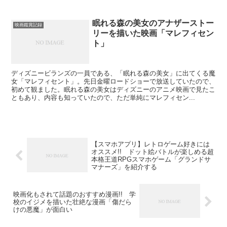
眠れる森の美女のアナザーストー
映画鑑賞記録
リーを描いた映画「マレフィセン
ト」
ディズニービランズの一員である、「眠れる森の美女」に出てくる魔
女「マレフィセント」。先日金曜ロードショーで放送していたので、
初めて観ました。眠れる森の美女はディズニーのアニメ映画で見たこ
ともあり、内容も知っていたので、ただ単純にマレフィセン...
【スマホアプリ】レトロゲーム好きには
オススメ!! ドット絵バトルが楽しめる超
本格王道RPGスマホゲーム「グランドサ
マナーズ」を紹介する
映画化もされて話題のおすすめ漫画!! 学
校のイジメを描いた壮絶な漫画「傷だら
けの悪魔」が面白い