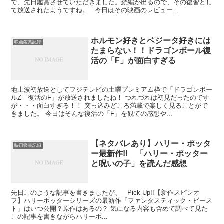
で、先日鑑賞させていただきました。続編が出るので、その復習とし
て放送されたようですね。 今日はその映画のレビュー...
ホルモン好きとベジータ好きには
映画鑑賞記録
たまらない！！ドラゴンボール復
活の「F」が面白すぎる
地上波初放送としてフジテレビの土曜プレミアム枠で「ドラゴンボー
ルZ 復活のF」が放送されましたね！ つれづれは初見だったのです
が・・・面白すぎる！！ 突っ込みどころ満載で楽しく見ることがで
きました。 今日はそんな復活の「F」を観ての感想や...
【ネタバレあり】ハリー・ポッタ
映画鑑賞記録
ー最新作!! 「ハリー・ポッター
と呪いの子」を読んだ感想
先日このような記事を書きましたが、 Pick Up!!【新作スピンオ
フ】ハリーポッターシリーズの最新作「ファンタスティック・ビース
ト」はいつ公開？原作はあるの？ 気になる内容も含めて調べて見た
この記事を書きながらハリーポ...