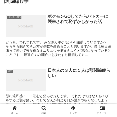
関連記事
ポケモンGOしてたらパトカーに
ポケモンGO
襲来されて恥ずかしかった話
どうも、つれづれです。 みなさんポケモンGO頑張っていますか？
そろそろ飽きてきた方が多数を占めることと思いますが、僕は毎日頑
張って歩いて夜な夜なミニリュウを捕まえようと躍起になっていると
ころです。 最近近くの川沿いをひたすら徘徊してミニ...
日本人の３人に１人は顎関節症ら
雑記
しい
顎に違和感・・・噛むと痛みが走ります。 それだけではなくあくび
をすると顎が痛い、そしてなんか前より口が開きづらくなったよう
な・・・。ネットで調べると顎関節症の疑いあり。 まあゆうて放っ
ておいたらそのうち治るでしょと思ったら１０日経って...
ホーム
検索
トップ
サイドバー