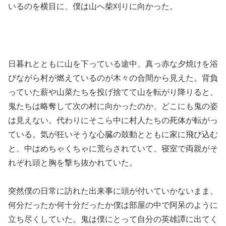
いるのを横目に、僕は山へ柴刈りに向かった。
日暮れとともに山を下っている途中、真っ赤な夕焼けを浴
びながら村が燃えているのが木々の合間から見えた。背負
っていた薪や山菜たちを投げ捨てて山を転がり降りると、
鬼たちは略奪して次の村に向かったのか、どこにも鬼の姿
は見えない。代わりにそこら中に村人たちの死体が転がっ
ている。気が狂いそうな心臓の鼓動とともに家に飛び込む
と、中はめちゃくちゃに荒らされていて、寝室で両親がそ
れぞれ頭と胸を撃ち抜かれていた。
突然僕の日常に訪れた出来事に頭が付いていかないまま、
何分だったか何十分だったか僕は部屋の中で阿呆のように
立ち尽くしていた。鬼は僕にとって自分の英雄譚に出てく