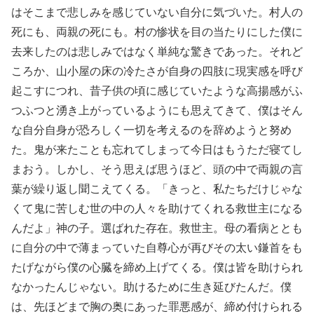
はそこまで悲しみを感じていない自分に気づいた。村人の
死にも、両親の死にも。村の惨状を目の当たりにした僕に
去来したのは悲しみではなく単純な驚きであった。それど
ころか、山小屋の床の冷たさが自身の四肢に現実感を呼び
起こすにつれ、昔子供の頃に感じていたような高揚感がふ
つふつと湧き上がっているようにも思えてきて、僕はそん
な自分自身が恐ろしく一切を考えるのを辞めようと努め
た。鬼が来たことも忘れてしまって今日はもうただ寝てし
まおう。しかし、そう思えば思うほど、頭の中で両親の言
葉が繰り返し聞こえてくる。「きっと、私たちだけじゃな
くて鬼に苦しむ世の中の人々を助けてくれる救世主になる
んだよ」神の子。選ばれた存在。救世主。母の看病ととも
に自分の中で薄まっていた自尊心が再びその太い鎌首をも
たげながら僕の心臓を締め上げてくる。僕は皆を助けられ
なかったんじゃない。助けるために生き延びたんだ。僕
は、先ほどまで胸の奥にあった罪悪感が、締め付けられる