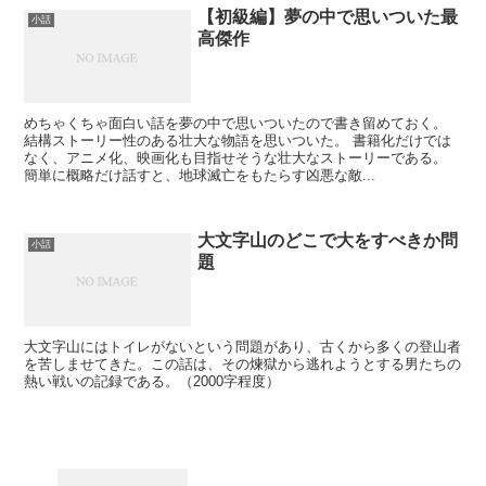
【初級編】夢の中で思いついた最
小話
高傑作
めちゃくちゃ面白い話を夢の中で思いついたので書き留めておく。
結構ストーリー性のある壮大な物語を思いついた。 書籍化だけでは
なく、アニメ化、映画化も目指せそうな壮大なストーリーである。
簡単に概略だけ話すと、地球滅亡をもたらす凶悪な敵...
大文字山のどこで大をすべきか問
小話
題
大文字山にはトイレがないという問題があり、古くから多くの登山者
を苦しませてきた。この話は、その煉獄から逃れようとする男たちの
熱い戦いの記録である。（2000字程度）