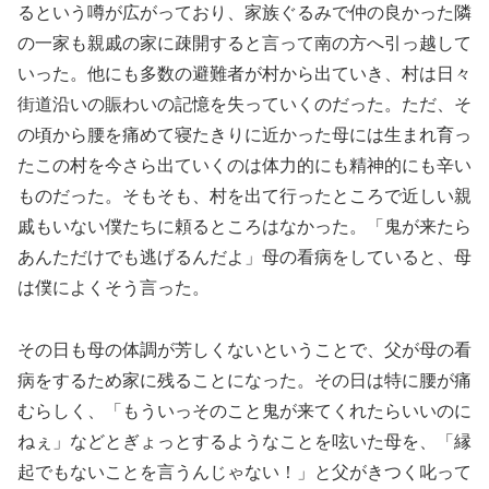
るという噂が広がっており、家族ぐるみで仲の良かった隣
の一家も親戚の家に疎開すると言って南の方へ引っ越して
いった。他にも多数の避難者が村から出ていき、村は日々
街道沿いの賑わいの記憶を失っていくのだった。ただ、そ
の頃から腰を痛めて寝たきりに近かった母には生まれ育っ
たこの村を今さら出ていくのは体力的にも精神的にも辛い
ものだった。そもそも、村を出て行ったところで近しい親
戚もいない僕たちに頼るところはなかった。「鬼が来たら
あんただけでも逃げるんだよ」母の看病をしていると、母
は僕によくそう言った。
その日も母の体調が芳しくないということで、父が母の看
病をするため家に残ることになった。その日は特に腰が痛
むらしく、「もういっそのこと鬼が来てくれたらいいのに
ねぇ」などとぎょっとするようなことを呟いた母を、「縁
起でもないことを言うんじゃない！」と父がきつく叱って